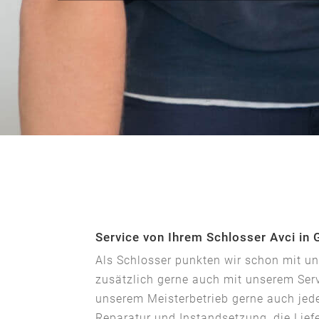
Service von Ihrem Schlosser Avci in
Als Schlosser punkten wir schon mit u
zusätzlich gerne auch mit unserem Serv
unserem Meisterbetrieb gerne auch jede
Reparatur und Instandsetzung, die Lie